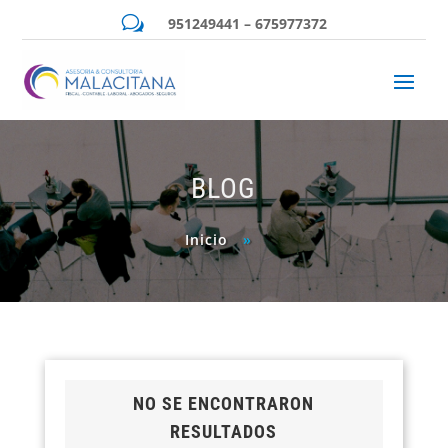
w
951249441 – 675977372
BLOG
Inicio
»
NO SE ENCONTRARON
RESULTADOS