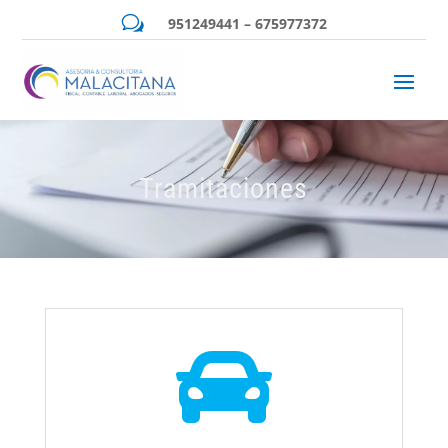
w
951249441 – 675977372
Tramitaciones
