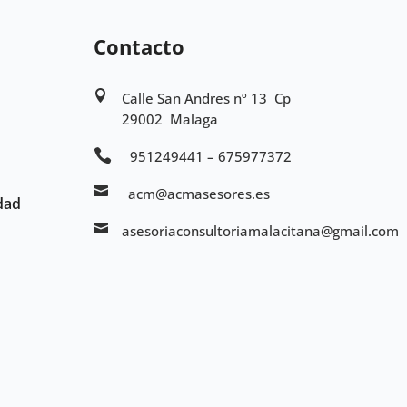
Contacto

Calle San Andres nº 13 Cp
29002 Malaga

951249441 – 675977372

acm@acmasesores.es
idad

asesoriaconsultoriamalacitana@gmail.com