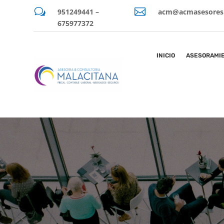
w

951249441 –
acm@acmasesores
675977372
INICIO
ASESORAMIE